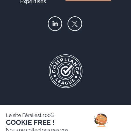
Expertises
Le site Féral est 100%
COOKIE FREE !
Féral AARPI
Nous ne collectons pas vos