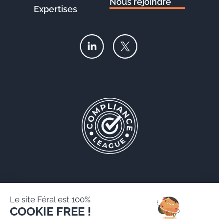
Nous rejoindre
Expertises
Le site Féral est 100%
COOKIE FREE !
Féral AARPI