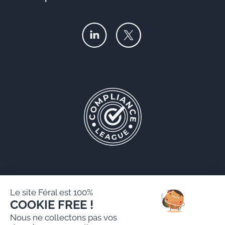
Le site Féral est 100%
COOKIE FREE !
Féral AARPI
Nous ne collectons pas vos
Mentions légales