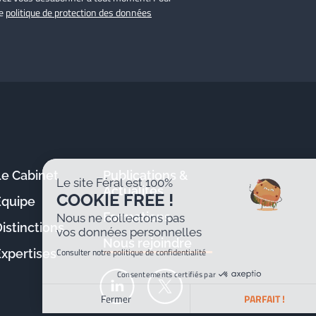
re
politique de protection des données
Le Cabinet
Publications &
Le site Féral est 100%
Actualités
COOKIE FREE !
Équipe
Formations
Nous ne collectons pas
istinctions
vos données personnelles
Nous rejoindre
Consulter notre politique de confidentialité
Expertises
Consentements certifiés par
Fermer
PARFAIT !