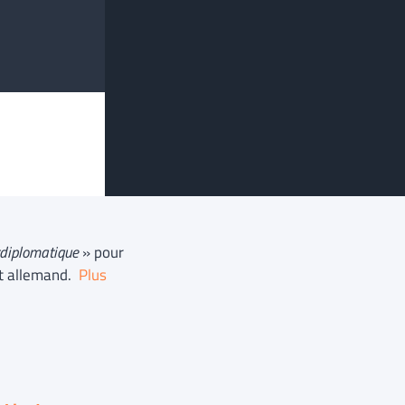
erdiplomatique
» pour
nt allemand.
Plus