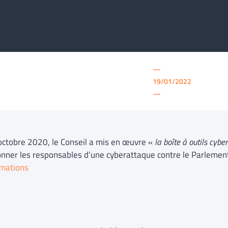
—
19/01/2022
—
octobre 2020, le Conseil a mis en œuvre «
la boîte à outils cyb
onner les responsables d’une cyberattaque contre le Parleme
rmations