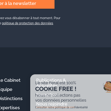
r à la newsletter
ouvez vous désabonner à tout moment. Pour
re
politique de protection des données
Le Cabinet
Publications &
Le site Féral est 100%
Actualités
COOKIE FREE !
Équipe
Formations
Nous ne collectons pas
istinctions
vos données personnelles
Nous rejoindre
Consulter notre politique de confidentialité
Expertises