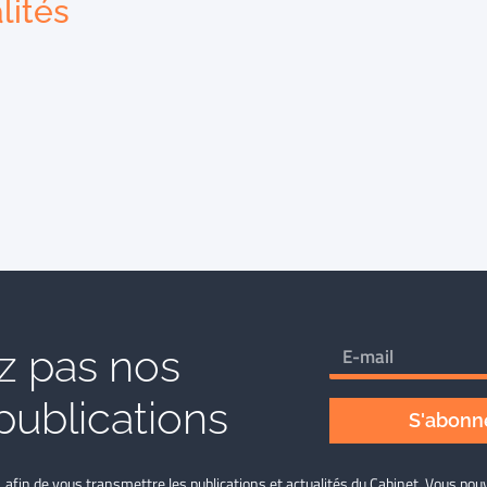
lités
 pas nos
publications
S'abonne
L afin de vous transmettre les publications et actualités du Cabinet. Vous p