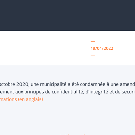
—
19/01/2022
—
octobre 2020, une municipalité a été condamnée à une amen
ment aux principes de confidentialité, d’intégrité et de sécu
mations (en anglais)