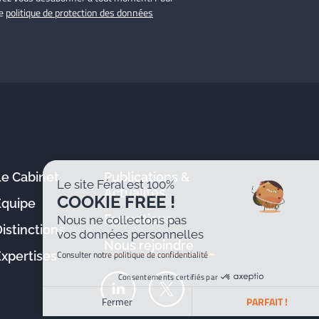
re
politique de protection des données
Le Cabinet
Publications &
Le site Féral est 100%
Actualités
COOKIE FREE !
Équipe
Formations
Nous ne collectons pas
istinctions
vos données personnelles
Nous rejoindre
Consulter notre politique de confidentialité
Expertises
Consentements certifiés par
Fermer
PARFAIT !