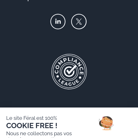
Le site Féral est 100%
COOKIE FREE !
Féral AARPI
Nous ne collectons pas vos
Mentions légales