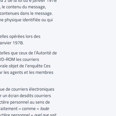
a 2 de la loi du 6 janvier 1978
, le contenu du message,
 contenues dans le message.
e physique identifiée ou qui
elles opérées lors des
janvier 1978.
telles que ceux de l’Autorité de
DVD-ROM les courriers
rale objet de l’enquête Ces
par les agents et les membres
que de courriers électroniques
r un écran desdits courriers
ctère personnel au sens de
 « traitement » comme «
toute
actère personnel «
quel que soit