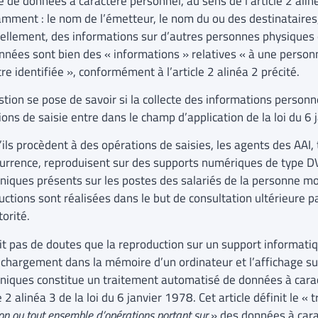
 de données à caractère personnel, au sens de l’article 2 aliné
amment : le nom de l’émetteur, le nom du ou des destinataires
ellement, des informations sur d’autres personnes physiques
nnées sont bien des « informations » relatives « à une personn
re identifiée », conformément à l’article 2 alinéa 2 précité.
stion se pose de savoir si la collecte des informations personn
ons de saisie entre dans le champ d’application de la loi du 6 
ils procèdent à des opérations de saisies, les agents des AAI, 
currence, reproduisent sur des supports numériques de type 
oniques présents sur les postes des salariés de la personne mo
uctions sont réalisées dans le but de consultation ultérieure 
torité.
fait pas de doutes que la reproduction sur un support informati
e chargement dans la mémoire d’un ordinateur et l’affichage su
oniques constitue un traitement automatisé de données à cara
le 2 alinéa 3 de la loi du 6 janvier 1978. Cet article définit le
on ou tout ensemble d’opérations portant sur
» des données à car