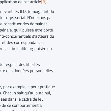
plication de cet article
[8]
.
i devant les JLD, témoignant du
du corps social. N’oublions pas
 de constituer des domaines
énale, qu’il puisse être porté
nti-concurrentiels d’acteurs du
ecret des correspondances
tre la criminalité organisée ou
du respect des libertés
llecte des données personnelles
ce, par exemple, a pour pratique
s. Chacun sait qu’aujourd’hui,
sées dans le cadre de leur
ité de ce comportement a