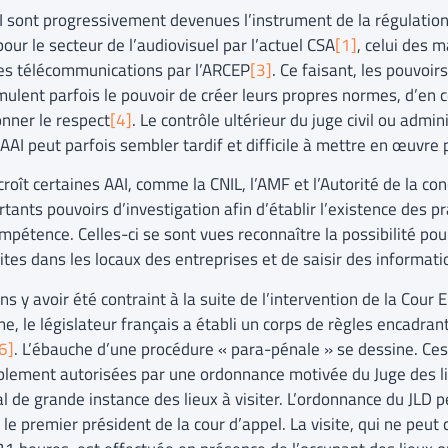
I sont progressivement devenues l’instrument de la régulation
pour le secteur de l’audiovisuel par l’actuel CSA
[1]
, celui des 
des télécommunications par l’ARCEP
[3]
. Ce faisant, les pouvoir
ulent parfois le pouvoir de créer leurs propres normes, d’en co
onner le respect
[4]
. Le contrôle ultérieur du juge civil ou admin
AAI peut parfois sembler tardif et difficile à mettre en œuvre p
roît certaines AAI, comme la CNIL, l’AMF et l’Autorité de la co
tants pouvoirs d’investigation afin d’établir l’existence des pra
mpétence. Celles-ci se sont vues reconnaître la possibilité po
sites dans les locaux des entreprises et de saisir des informat
s y avoir été contraint à la suite de l’intervention de la Cour
, le législateur français a établi un corps de règles encadrant
6]
. L’ébauche d’une procédure « para-pénale » se dessine. Ces
blement autorisées par une ordonnance motivée du Juge des li
l de grande instance des lieux à visiter. L’ordonnance du JLD pe
 le premier président de la cour d’appel. La visite, qui ne pe