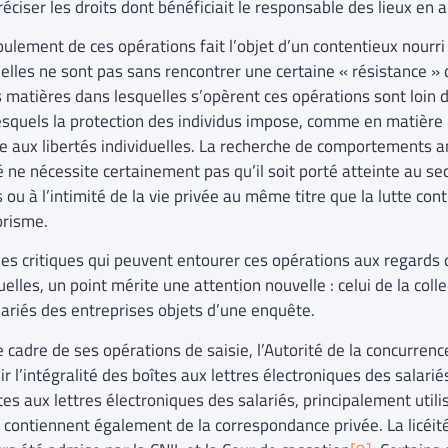
éciser les droits dont bénéficiait le responsable des lieux en ap
oulement de ces opérations fait l’objet d’un contentieux nourr
’elles ne sont pas sans rencontrer une certaine « résistance » 
s matières dans lesquelles s’opèrent ces opérations sont loin
esquels la protection des individus impose, comme en matière p
te aux libertés individuelles. La recherche de comportements a
 ne nécessite certainement pas qu’il soit porté atteinte au s
 ou à l’intimité de la vie privée au même titre que la lutte con
orisme.
les critiques qui peuvent entourer ces opérations aux regards 
uelles, un point mérite une attention nouvelle : celui de la co
lariés des entreprises objets d’une enquête.
 cadre de ses opérations de saisie, l’Autorité de la concurren
ir l’intégralité des boîtes aux lettres électroniques des salarié
tes aux lettres électroniques des salariés, principalement utili
l, contiennent également de la correspondance privée. La licé