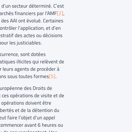
 d’un secteur déterminé. C’est
marchés financiers par l’AMF
[2]
,
s des AAI ont évolué. Certaines
ntrôler l’application, et d’en
istratif des actes ou décisions
our les justiciables.
ncurrence, sont dotées
tiques illicites qui relèvent de
ur leurs agents de procéder à
ions sous toutes formes
[5]
.
 Européenne des Droits de
 ces opérations de visite et de
 opérations doivent être
bertés et de la détention du
ut faire l’objet d’un appel
ut commencer avant 6 heures ou