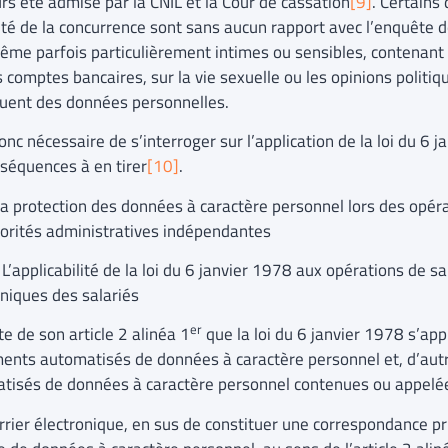
urs été admise par la CNIL et la Cour de cassation
[9]
. Certains 
rité de la concurrence sont sans aucun rapport avec l’enquête d
ême parfois particulièrement intimes ou sensibles, contenant
 comptes bancaires, sur la vie sexuelle ou les opinions politiq
tuent des données personnelles.
donc nécessaire de s’interroger sur l’application de la loi du 6 
nséquences à en tirer
[10]
.
rotection des données à caractère personnel lors des opérat
torités administratives indépendantes
applicabilité de la loi du 6 janvier 1978 aux opérations de s
oniques des salariés
er
lte de son article 2 alinéa 1
que la loi du 6 janvier 1978 s’app
ments automatisés de données à caractère personnel et, d’autr
tisés de données à caractère personnel contenues ou appelées
rrier électronique, en sus de constituer une correspondance pri