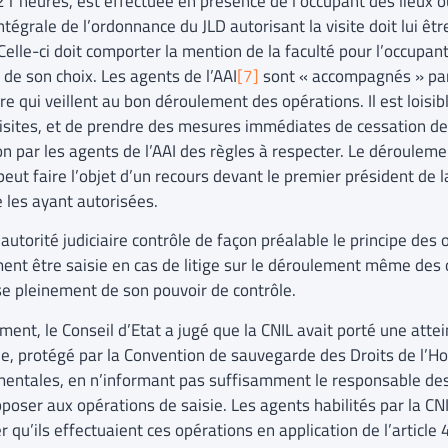
21 heures, est effectuée en présence de l’occupant des lieux 
ntégrale de l’ordonnance du JLD autorisant la visite doit lui ê
 Celle-ci doit comporter la mention de la faculté pour l’occupan
 de son choix. Les agents de l’AAI
[7]
sont « accompagnés » par 
ire qui veillent au bon déroulement des opérations. Il est loisib
visites, et de prendre des mesures immédiates de cessation de
on par les agents de l’AAI des règles à respecter. Le dérouleme
peut faire l’objet d’un recours devant le premier président de l
e les ayant autorisées.
l’autorité judiciaire contrôle de façon préalable le principe des 
ent être saisie en cas de litige sur le déroulement même des o
se pleinement de son pouvoir de contrôle.
ent, le Conseil d’Etat a jugé que la CNIL avait porté une atte
le, protégé par la Convention de sauvegarde des Droits de l’
entales, en n’informant pas suffisamment le responsable des li
pposer aux opérations de saisie. Les agents habilités par la CN
r qu’ils effectuaient ces opérations en application de l’article 