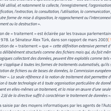
édé utilisé, et notamment la collecte, l’enregistrement, l’organisation
fication, l’extraction, la consultation, l’utilisation, la communication
utre forme de mise à disposition, le rapprochement ou l’interconnexio
ement ou la destruction
».
on de « traitement » est éclairée par les travaux parlementaire
 1978. Le Sénateur Alex Türk, dans son rapport de mars 2003
[
notion de « traitement » que «
cette définition extensive permet d
s délibérément structurés comme des fichiers mais qui, du fait mê
ogiques collectant des données, peuvent être exploités comme tels
ve s’applique à toutes les formes de traitements automatisés, qu’ils
itation de fichiers ou de bases de données, la Commission européen
chier ». La seule référence à la notion de traitement doit permettre d
ion à toute technologie et à toute organisation particulière de donné
uent en elles-mêmes un traitement, et la mise en œuvre d’une seul
le 2,b) de la directive suffit à caractériser le traitement de données
»
 la saisie par des moyens informatiques par les agents de l’Aut