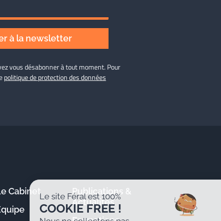
r à la newsletter
ouvez vous désabonner à tout moment. Pour
re
politique de protection des données
Le Cabinet
Publications &
Le site Féral est 100%
Actualités
COOKIE FREE !
Équipe
Formations
Nous ne collectons pas