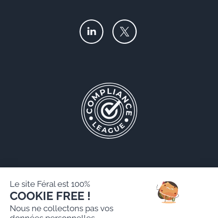
Le site Féral est 100%
COOKIE FREE !
Féral AARPI
Nous ne collectons pas vos
Mentions légales
données personnelles