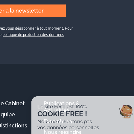
r à la newsletter
ouvez vous désabonner à tout moment. Pour
re
politique de protection des données
Le Cabinet
Publications &
Le site Féral est 100%
Actualités
COOKIE FREE !
Équipe
Formations
Nous ne collectons pas
istinctions
vos données personnelles
Nous rejoindre