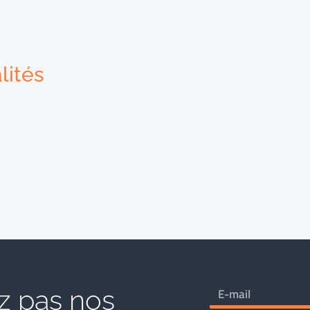
lités
 pas nos