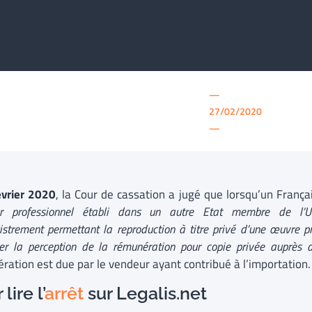
—
27/02/2020
—
évrier 2020
, la Cour de cassation a jugé que lorsqu’un França
r professionnel établi dans
un
autre Etat membre de l’Un
istrement permettant la reproduction à titre privé d’une œuvre pr
er la perception de la rémunération pour copie privée auprès de
ration est due par le vendeur ayant contribué à l’importation.
lire l’
arrêt
sur Legalis.net