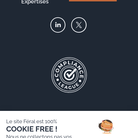
Expertises
Le site Féral est 100%
COOKIE FREE !
Féral AARPI
Nous ne collectons pas vos