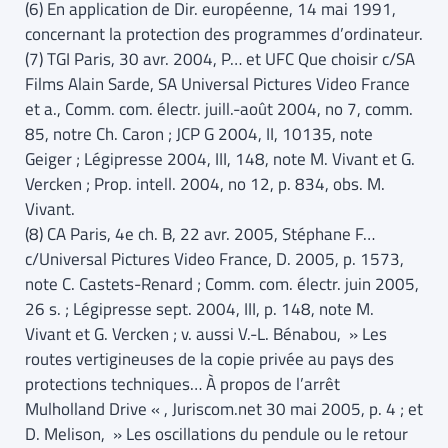
(6) En application de Dir. européenne, 14 mai 1991,
concernant la protection des programmes d’ordinateur.
(7) TGI Paris, 30 avr. 2004, P… et UFC Que choisir c/SA
Films Alain Sarde, SA Universal Pictures Video France
et a., Comm. com. électr. juill.-août 2004, no 7, comm.
85, notre Ch. Caron ; JCP G 2004, II, 10135, note
Geiger ; Légipresse 2004, III, 148, note M. Vivant et G.
Vercken ; Prop. intell. 2004, no 12, p. 834, obs. M.
Vivant.
(8) CA Paris, 4e ch. B, 22 avr. 2005, Stéphane F…
c/Universal Pictures Video France, D. 2005, p. 1573,
note C. Castets-Renard ; Comm. com. électr. juin 2005,
26 s. ; Légipresse sept. 2004, III, p. 148, note M.
Vivant et G. Vercken ; v. aussi V.-L. Bénabou, » Les
routes vertigineuses de la copie privée au pays des
protections techniques… À propos de l’arrêt
Mulholland Drive « , Juriscom.net 30 mai 2005, p. 4 ; et
D. Melison, » Les oscillations du pendule ou le retour