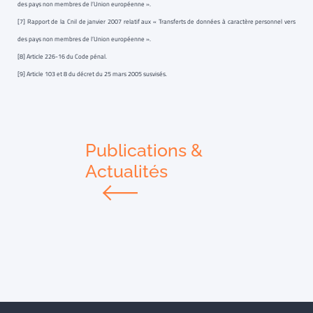
des pays non membres de l’Union européenne ».
[7] Rapport de la Cnil de janvier 2007 relatif aux « Transferts de données à caractère personnel vers
des pays non membres de l’Union européenne ».
[8] Article 226-16 du Code pénal.
[9] Article 103 et 8 du décret du 25 mars 2005 susvisés.
Publications &
Actualités