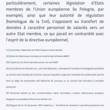
particulièrement, certaines législation d’Etats
membres de l’Union européenne (la Pologne, par
exemple), ainsi que leur autorité de régulation
(homologue de la Cnil), s’opposent au transfert de
données à caractère personnel de salariés vers un
autre Etat membre, ce qui parait en contrariété avec
l’esprit de la directive européenne).
[1] Commission Nationale de l’Informatique et des Libertés.
[2] Article du http://www.mondaq.com/article.asp?articleid=48691
[3] D’après la Cnil, Echos des séances du 1er avril 2007.
[4] La procédure de discovery ou « pre-trial discovery » correspond à la phase d’investigation préalable
au procès, dans les pays de Common Law par laquelle le juge peut enjoindre les parties ainsi que les
tiers au litige de transmettre des éléments de preuves, en ce compris des données à caractère
personnel.
[5] Personnel salarié ou non, consommateur, client, fournisseur, contact, interlocuteur, prospect,
dirigeant ou propriétaire final d’une société, etc…
[6] Rapport de la Cnil de janvier 2007 relatif aux « Transferts de données à caractère personnel vers