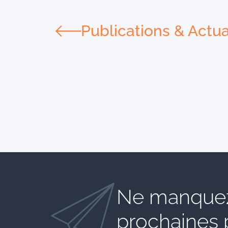
Publications & Actua
Ne manquez
prochaines 