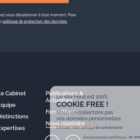
ouvez vous désabonner à tout moment. Pour
re
politique de protection des données
Le Cabinet
Publications &
Le site Féral est 100%
Actualités
COOKIE FREE !
Équipe
Formations
Nous ne collectons pas
istinctions
vos données personnelles
Nous rejoindre
Consulter notre politique de confidentialité
Expertises
Consentements certifiés par