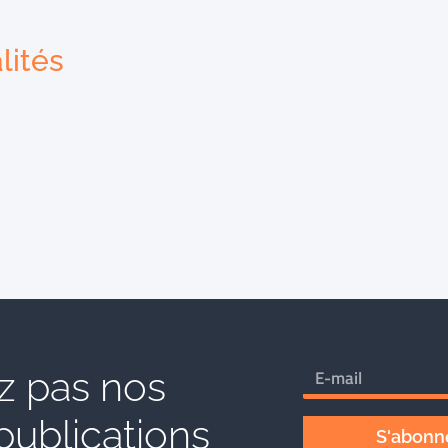
lités
 pas nos
publications
S'abonne