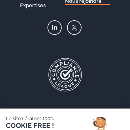
Nous rejoindre
Expertises
Le site Féral est 100%
COOKIE FREE !
Féral AARPI