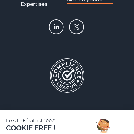
Expertises
Le site Féral est 100%
COOKIE FREE !
Féral AARPI