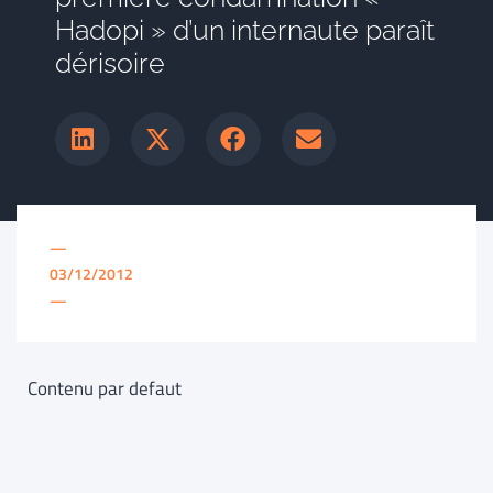
Hadopi » d’un internaute paraît
dérisoire
—
03/12/2012
—
Contenu par defaut