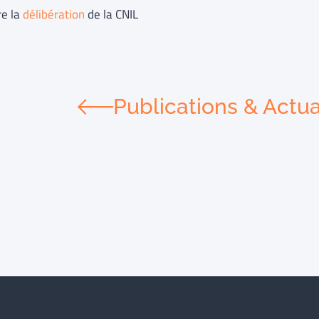
re la
délibération
de la CNIL
Publications & Actua