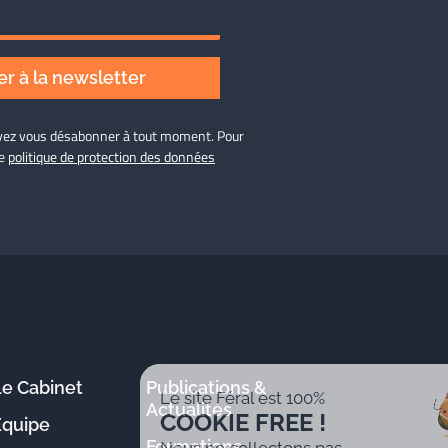
r à la newsletter
ouvez vous désabonner à tout moment. Pour
re
politique de protection des données
Le Cabinet
Publications &
Le site Féral est 100%
Actualités
COOKIE FREE !
Équipe
Formations
Nous ne collectons pas