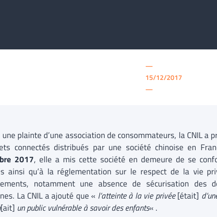
—
15/12/2017
—
à une plainte d’une association de consommateurs, la CNIL a p
ets connectés distribués par une société chinoise en Fr
bre 2017
, elle a mis cette société en demeure de se confo
és ainsi qu’à la réglementation sur le respect de la vie pr
ements, notamment une absence de sécurisation des do
nes. La CNIL a ajouté que «
l’atteinte à la vie privée
[était]
d’une
n
[ait]
un public vulnérable à savoir des enfants
« .