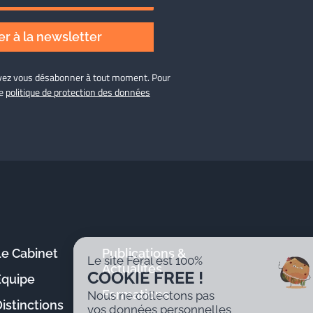
r à la newsletter
ouvez vous désabonner à tout moment. Pour
re
politique de protection des données
Le Cabinet
Publications &
Le site Féral est 100%
Actualités
COOKIE FREE !
Équipe
Formations
Nous ne collectons pas
istinctions
vos données personnelles