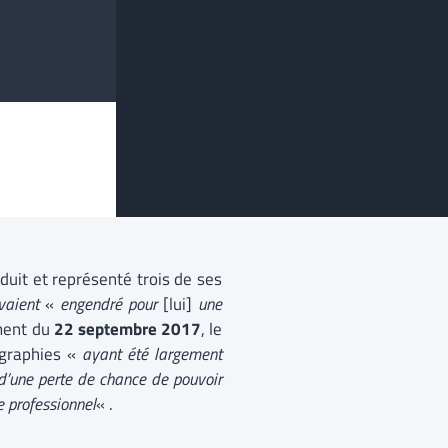
duit et représenté trois de ses
avaient
«
engendré pour
[lui]
une
ment du
22 septembre 2017
, le
ographies «
ayant été largement
 d’une perte de chance de pouvoir
 professionnel
« .