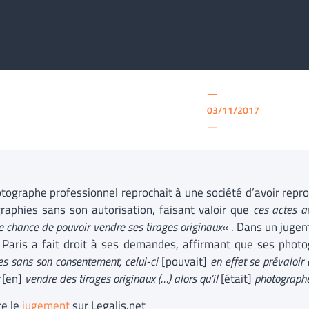
—
03/11/2017
—
tographe professionnel reprochait à une société d’avoir repro
raphies sans son autorisation, faisant valoir que
ces actes 
e chance de pouvoir vendre ses tirages originaux
« . Dans un juge
 Paris a fait droit à ses demandes, affirmant que ses phot
es sans son consentement, celui-ci
[pouvait]
en effet se prévaloir
r
[en]
vendre des tirages originaux (…) alors qu’il
[était]
photographe
re le
jugement
sur Legalis.net