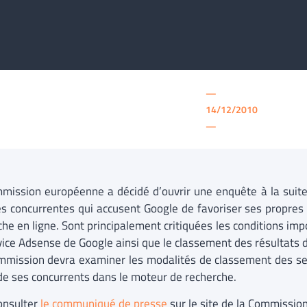
—
14/12/2010
—
mission européenne a décidé d’ouvrir une enquête à la suite
és concurrentes qui accusent Google de favoriser ses propres 
che en ligne. Sont principalement critiquées les conditions imp
vice Adsense de Google ainsi que le classement des résultats 
mission devra examiner les modalités de classement des ser
 de ses concurrents dans le moteur de recherche.
onsulter
le communiqué de presse
sur le site de la Commissi