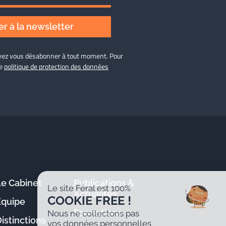
r à la newsletter
ouvez vous désabonner à tout moment. Pour
re
politique de protection des données
Le Cabinet
Publications &
Le site Féral est 100%
Actualités
COOKIE FREE !
Équipe
Formations
Nous ne collectons pas
istinctions
vos données personnelles