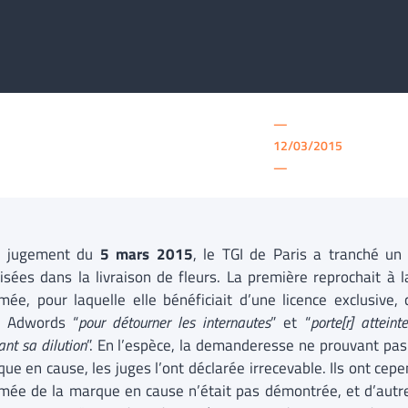
—
12/03/2015
—
n jugement du
5 mars 2015
, le TGI de Paris a tranché un
lisées dans la livraison de fleurs. La première reprochait à 
ée, pour laquelle elle bénéficiait d’une licence exclusive,
e Adwords “
pour détourner les internautes
” et “
porte[r] attei
ant sa dilution
”. En l’espèce, la demanderesse ne prouvant pas ê
ue en cause, les juges l’ont déclarée irrecevable. Ils ont cep
ée de la marque en cause n’était pas démontrée, et d’autre 