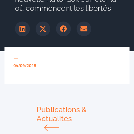
où commencent les libertés
—
04/09/2018
—
Publications &
Actualités