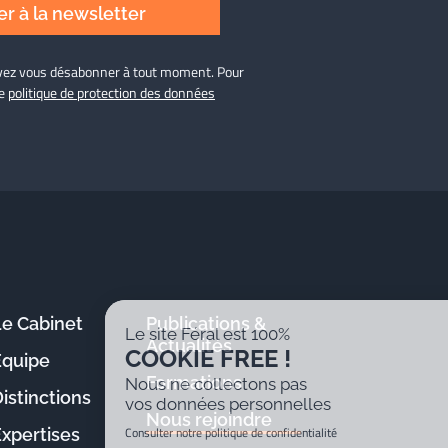
r à la newsletter
ouvez vous désabonner à tout moment. Pour
re
politique de protection des données
Le Cabinet
Publications &
Le site Féral est 100%
Actualités
COOKIE FREE !
Équipe
Formations
Nous ne collectons pas
istinctions
vos données personnelles
Nous rejoindre
Consulter notre politique de confidentialité
Expertises