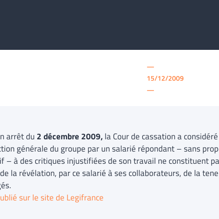
—
15/12/2009
—
n arrêt du
2 décembre 2009,
la Cour de cassation a considér
ection générale du groupe par un salarié répondant – sans prop
f – à des critiques injustifiées de son travail ne constituent p
e la révélation, par ce salarié à ses collaborateurs, de la te
és.
ublié sur le site de Legifrance