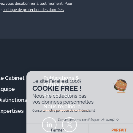
ouvez vous désabonner à tout moment. Pour
re
politique de protection des données
Le Cabinet
Publications &
Le site Féral est 100%
Actualités
COOKIE FREE !
Équipe
Formations
Nous ne collectons pas
istinctions
vos données personnelles
Nous rejoindre
Consulter notre politique de confidentialité
Expertises
Consentements certifiés par
Fermer
PARFAIT !