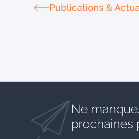
Publications & Actua
Ne manquez
prochaines 