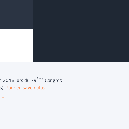
ème
re 2016 lors du 79
Congrès
s).
Pour en savoir plus.
IT.