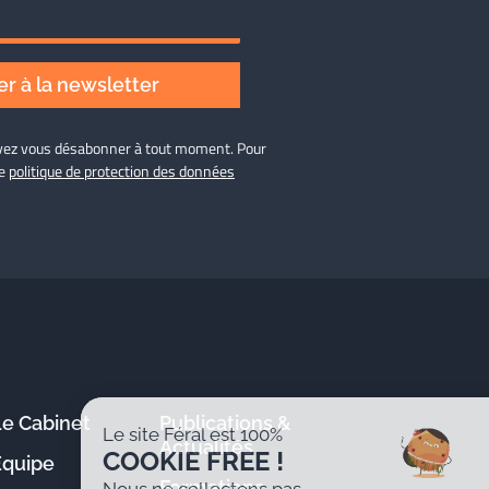
r à la newsletter
ouvez vous désabonner à tout moment. Pour
re
politique de protection des données
Le Cabinet
Publications &
Le site Féral est 100%
Actualités
COOKIE FREE !
Équipe
Formations
Nous ne collectons pas