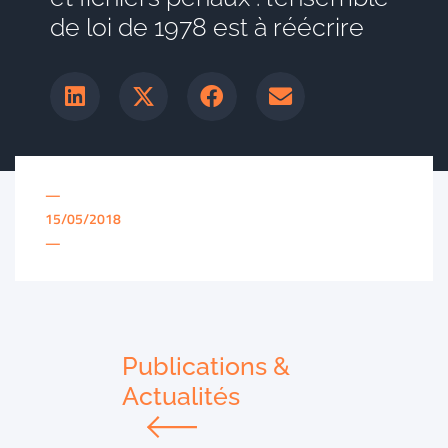
de loi de 1978 est à réécrire
—
15/05/2018
—
Publications &
Actualités