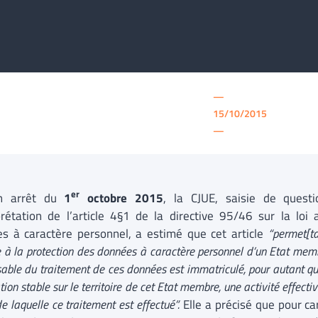
—
15/10/2015
—
er
n arrêt du
1
octobre 2015
, la CJUE, saisie de questio
rprétation de l’article 4§1 de la directive 95/46 sur la loi
s à caractère personnel, a estimé que cet article
“permet[ta
e à la protection des données à caractère personnel d’un Etat memb
able du traitement de ces données est immatriculé, pour autant qu
ation stable sur le territoire de cet Etat membre, une activité effec
e laquelle ce traitement est effectué”.
Elle a précisé que pour ca