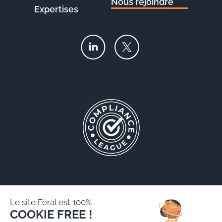
Nous rejoindre
Expertises
Le site Féral est 100%
COOKIE FREE !
Féral AARPI