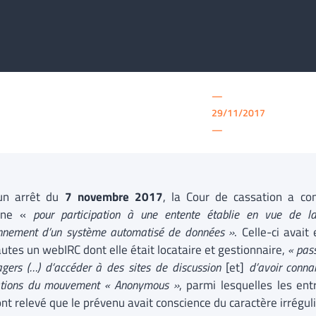
—
29/11/2017
—
un arrêt du
7 novembre 2017
, la Cour de cassation a co
nne «
pour participation à une entente établie en vue de l
onnement d’un système automatisé de données »
. Celle-ci avait
autes un webIRC dont elle était locataire et gestionnaire,
« pas
agers (…) d’accéder à des sites de discussion
[et]
d’avoir conna
ations du mouvement « Anonymous »
, parmi lesquelles les ent
ont relevé que le prévenu avait conscience du caractère irrégul