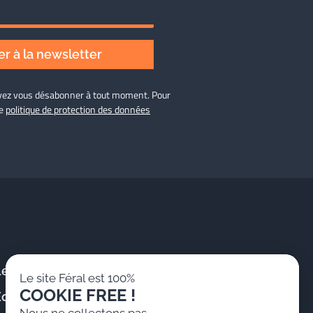
r à la newsletter
ouvez vous désabonner à tout moment. Pour
re
politique de protection des données
Le Cabinet
Publications &
Le site Féral est 100%
Actualités
COOKIE FREE !
Équipe
Formations
Nous ne collectons pas