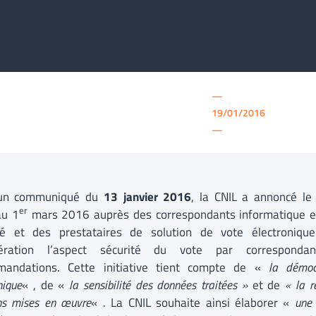
—
19/01/2016
—
un communiqué du
13 janvier 2016
, la CNIL a annoncé le
er
au 1
mars 2016 auprès des correspondants informatique et l
ité et des prestataires de solution de vote électroniq
dération l’aspect sécurité du vote par corresponda
mandations. Cette initiative tient compte de «
la démoc
nique
« , de «
la sensibilité des données traitées »
et de
« la re
ons mises en œuvre
« . La CNIL souhaite ainsi élaborer «
une 