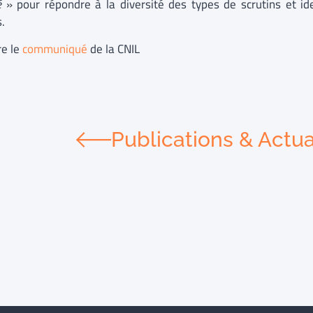
é
» pour répondre à la diversité des types de scrutins et id
s.
re le
communiqué
de la CNIL
Publications & Actua