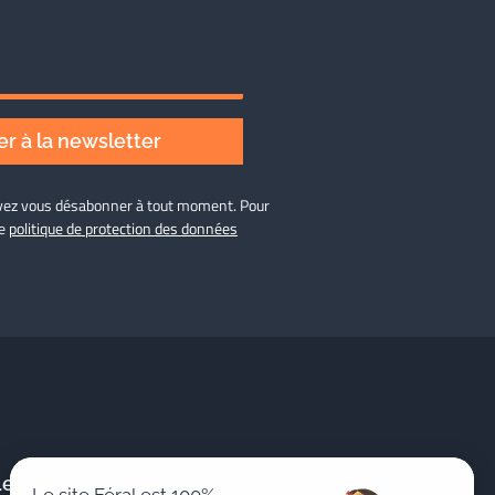
r à la newsletter
ouvez vous désabonner à tout moment. Pour
re
politique de protection des données
Le Cabinet
Publications &
Le site Féral est 100%