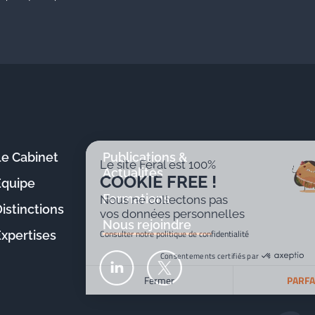
Le Cabinet
Publications &
Le site Féral est 100%
Actualités
COOKIE FREE !
Équipe
Formations
Nous ne collectons pas
istinctions
vos données personnelles
Nous rejoindre
Consulter notre politique de confidentialité
Expertises
Consentements certifiés par
Fermer
PARFAIT !
Plateforme de Gestion du Consentement : Personnalisez v
Axeptio consent