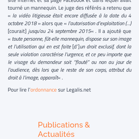
site internet et sa page Facebook et dans lequel avait
tourné un mannequin. Le juge des référés a retenu que
«
l
a vidéo litigieuse était encore diffusée à la date du 4
octobre 2018
» alors que «
l’autorisation d’exploitation (…)
[courait]
jusqu’au 24 septembre 2015
« . Il a ajouté que
«
toute personne, fût-elle mannequin, dispose sur son image
et l’utilisation qui en est faite
[d’]
un droit exclusif, dont la
seule violation caractérise l’urgence, et ce peu importe que
le visage du demandeur soit “flouté” ou non au jour de
l’audience, dès lors que le reste de son corps, attribut du
droit à l’image, apparaît
« .
Pour lire l’
ordonnance
sur Legalis.net
Publications &
Actualités