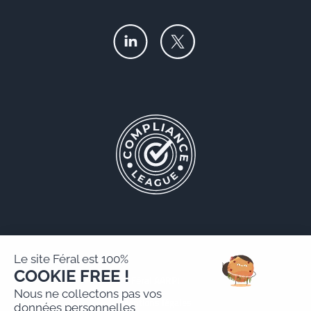
Le site Féral est 100%
COOKIE FREE !
Féral AARPI
Nous ne collectons pas vos
Mentions légales
données personnelles