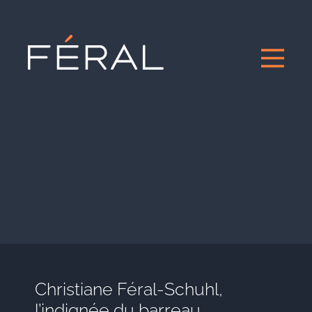
Christiane Féral-Schuhl,
l’indignée du barreau