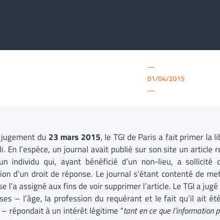
—
01/04/2015
—
 jugement du
23 mars 2015
, le TGI de Paris a fait primer la l
li. En l’espèce, un journal avait publié sur son site un article
un individu qui, ayant bénéficié d’un non-lieu, a sollicité 
tion d’un droit de réponse. Le journal s’étant contenté de mettr
e l’a assigné aux fins de voir supprimer l’article. Le TGI a ju
euses – l’âge, la profession du requérant et le fait qu’il ait 
 – répondait à un intérêt légitime “
tant en ce que l’information p