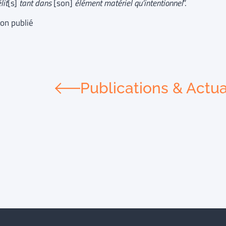
lit
[s]
tant dans
[son]
élément matériel qu’intentionnel
”.
non publié
Publications & Actua