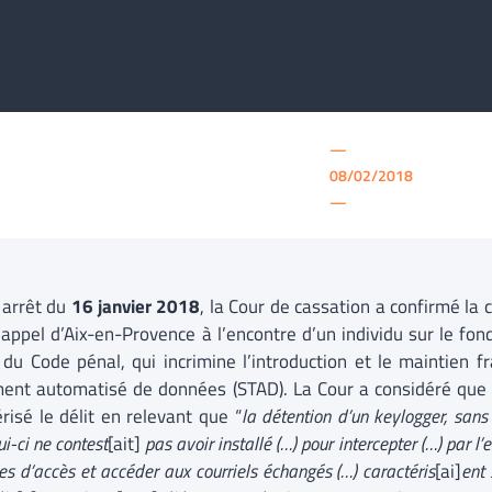
—
08/02/2018
—
 arrêt du
16 janvier 2018
, la Cour de cassation a confirmé l
’appel d’Aix-en-Provence à l’encontre d’un individu sur le fo
du Code pénal, qui incrimine l’introduction et le maintien 
ment automatisé de données (STAD). La Cour a considéré que 
risé le délit en relevant que “
la détention d’un keylogger, sans
ui-ci ne contest
[ait]
pas avoir installé (…) pour intercepter (…) par l
es d’accès et accéder aux courriels échangés (…) caractéris
[ai]
ent