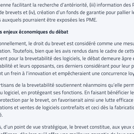
nne facilitant la recherche d’antériorité, (iii) information de
e brevets et (iv), création d’un fonds de garantie pour pallier 
s auxquels pourraient être exposées les PME.
es enjeux économiques du débat
ionnellement, le droit du brevet est considéré comme une mesu
ation. Toutefois, bien que les avis rendus dans le cadre de cet
nt pour la brevetabilité des logiciels, le débat demeure âpre 
bilité et leurs opposants, ces derniers considérant pour leur p
nt un frein à l’innovation et empêcheraient une concurrence loy
rtisans de la brevetabilité soutiennent néanmoins qu’elle perm
u logiciel, en protégeant ses fonctions. En faisant bénéficier le
rotection par le brevet, on favoriserait ainsi une lutte efficac
tions et ventes de logiciels contrefaits et ceci dès la fabricatio
é.
, d’un point de vue stratégique, le brevet constitue, aux yeux 