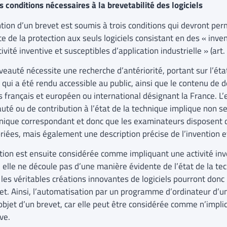
s conditions nécessaires à la brevetabilité des logiciels
ntion d’un brevet est soumis à trois conditions qui devront per
e de la protection aux seuls logiciels consistant en des « inve
ivité inventive et susceptibles d’application industrielle » (art
veauté nécessite une recherche d’antériorité, portant sur l’éta
e qui a été rendu accessible au public, ainsi que le contenu d
s français et européen ou international désignant la France. L
té ou de contribution à l’état de la technique implique non se
hnique correspondant et donc que les examinateurs disposent
riées, mais également une description précise de l’invention e
ntion est ensuite considérée comme impliquant une activité in
 elle ne découle pas d’une manière évidente de l’état de la tec
les véritables créations innovantes de logiciels pourront donc 
vet. Ainsi, l’automatisation par un programme d’ordinateur d’
’objet d’un brevet, car elle peut être considérée comme n’impli
ve.