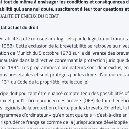
t tout de même à envisager les conditions et conséquences d
bilité qui, sans nul doute, susciteront à leur tour questions et 
UALITE ET ENJEUX DU DEBAT
état actuel du droit
etabilité a été refusée aux logiciels par le législateur frança
r 1968). Cette exclusion de la brevetabilité se retrouve au niv
tion de Munich du 5 octobre 1973 sur la délivrance des breve
autaire dans la directive concernant la protection juridique
mai 1991. Les programmes d’ordinateurs sont donc exclus, en 
ons brevetables et sont protégés par les droits d’auteur en tant
13° du Code de la propriété intellectuelle).
cipe doit pourtant être nuancé compte tenu des possibilités of
ux et par l’Office européen des brevets (OEB) de faire bénéfici
s logiciels de la protection offerte par les brevets. En effet, la 
ogrammes d’ordinateur « qu’en tant que tels » c’est-à-dire en
jurisprudence française comme de la jurisprudence développée p