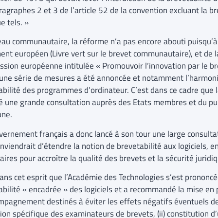
agraphes 2 et 3 de l’article 52 de la convention excluant la bre
e tels. »
eau communautaire, la réforme n’a pas encore abouti puisqu’à l
ent européen (Livre vert sur le brevet communautaire), et de 
sion européenne intitulée « Promouvoir l’innovation par le br
une série de mesures a été annoncée et notamment l’harmonis
abilité des programmes d’ordinateur. C’est dans ce cadre qu
 une grande consultation auprès des Etats membres et du publ
ne.
vernement français a donc lancé à son tour une large consultati
onviendrait d’étendre la notion de brevetabilité aux logiciels,
ires pour accroître la qualité des brevets et la sécurité juridi
dans cet esprit que l’Académie des Technologies s’est prononcée
abilité « encadrée » des logiciels et a recommandé la mise en p
pagnement destinés à éviter les effets négatifs éventuels des 
ion spécifique des examinateurs de brevets, (ii) constitution 