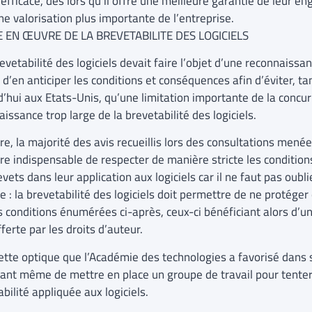
 efficace, dès lors qu’il offre une meilleure garantie de leur 
ne valorisation plus importante de l’entreprise.
E EN ŒUVRE DE LA BREVETABILITE DES LOGICIELS
revetabilité des logiciels devait faire l’objet d’une reconnaissan
 d’en anticiper les conditions et conséquences afin d’éviter, t
d’hui aux Etats-Unis, qu’une limitation importante de la concur
issance trop large de la brevetabilité des logiciels.
tre, la majorité des avis recueillis lors des consultations menée
e indispensable de respecter de manière stricte les conditions
vets dans leur application aux logiciels car il ne faut pas oubli
 : la brevetabilité des logiciels doit permettre de ne protéger
s conditions énumérées ci-après, ceux-ci bénéficiant alors d’u
fferte par les droits d’auteur.
ette optique que l’Académie des technologies a favorisé dans so
ant même de mettre en place un groupe de travail pour tenter 
bilité appliquée aux logiciels.