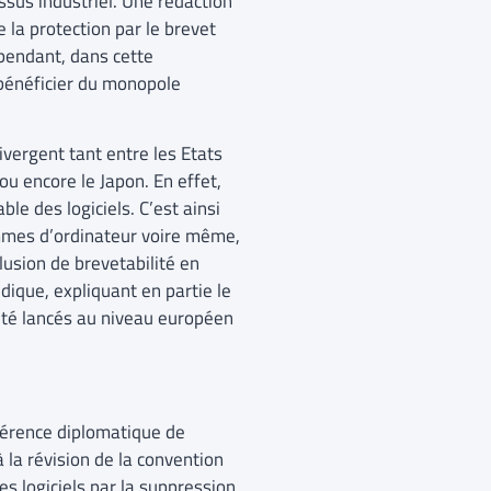
sus industriel. Une rédaction
 la protection par le brevet
pendant, dans cette
c bénéficier du monopole
divergent tant entre les Etats
u encore le Japon. En effet,
le des logiciels. C’est ainsi
mmes d’ordinateur voire même,
usion de brevetabilité en
dique, expliquant en partie le
 été lancés au niveau européen
férence diplomatique de
la révision de la convention
es logiciels par la suppression