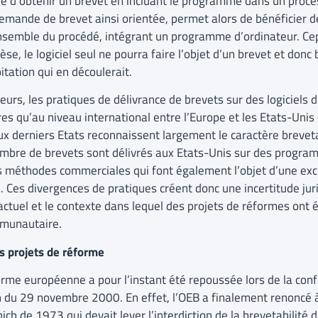
le d’obtenir un brevet en incluant le programme dans un proces
demande de brevet ainsi orientée, permet alors de bénéficier de
ensemble du procédé, intégrant un programme d’ordinateur. Ce
se, le logiciel seul ne pourra faire l’objet d’un brevet et don
itation qui en découlerait.
leurs, les pratiques de délivrance de brevets sur des logiciels 
s qu’au niveau international entre l’Europe et les Etats-Unis o
x derniers Etats reconnaissent largement le caractère brevetab
mbre de brevets sont délivrés aux Etats-Unis sur des progra
s méthodes commerciales qui font également l’objet d’une excl
. Ces divergences de pratiques créent donc une incertitude juri
actuel et le contexte dans lequel des projets de réformes ont
munautaire.
es projets de réforme
orme européenne a pour l’instant été repoussée lors de la con
 du 29 novembre 2000. En effet, l’OEB a finalement renoncé à 
ch de 1973 qui devait lever l’interdiction de la brevetabilité d