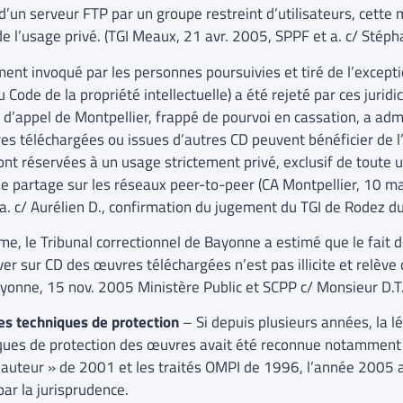
d’un serveur FTP par un groupe restreint d’utilisateurs, cette 
e l’usage privé. (TGI Meaux, 21 avr. 2005, SPPF et a. c/ Stépha
ent invoqué par les personnes poursuivies et tiré de l’exceptio
 Code de la propriété intellectuelle) a été rejeté par ces jurid
r d’appel de Montpellier, frappé de pourvoi en cassation, a adm
es téléchargées ou issues d’autres CD peuvent bénéficier de l’
ont réservées à un usage strictement privé, exclusif de toute uti
 le partage sur les réseaux peer-to-peer (CA Montpellier, 10 
 a. c/ Aurélien D., confirmation du jugement du TGI de Rodez du
e, le Tribunal correctionnel de Bayonne a estimé que le fait d
er sur CD des œuvres téléchargées n’est pas illicite et relève 
ayonne, 15 nov. 2005 Ministère Public et SCPP c/ Monsieur D.T.
s techniques de protection
– Si depuis plusieurs années, la l
ques de protection des œuvres avait été reconnue notamment 
d’auteur » de 2001 et les traités OMPI de 1996, l’année 2005 a
par la jurisprudence.