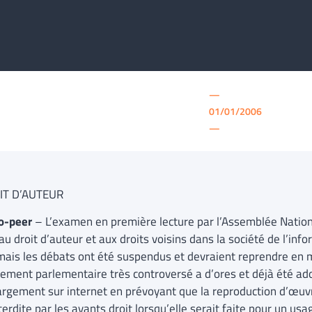
—
01/01/2006
—
IT D’AUTEUR
o-peer
– L’examen en première lecture par l’Assemblée Nationa
 au droit d’auteur et aux droits voisins dans la société de l’i
ais les débats ont été suspendus et devraient reprendre en
ment parlementaire très controversé a d’ores et déjà été adopt
argement sur internet en prévoyant que la reproduction d’œuvre
terdite par les ayants droit lorsqu’elle serait faite pour un usa