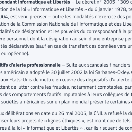
pondant Informatique et Libertés
– Le décret n° 2005-1309 d
tion de la loi « Informatique et Libertés » du 6 janvier 1978, te
004, est venu préciser – outre les modalités d’exercice des po
ation de la Commission Nationale de l’Informatique et des Libert
dalités de désignation et les pouvoirs du correspondant à la p
ère personnel, dont la désignation au sein d’une entreprise pe
ités déclaratives (sauf en cas de transfert des données vers 
n européenne).
tifs d’alerte professionnelle
– Suite aux scandales financiers
s américain a adopté le 30 juillet 2002 la loi Sarbanes-Oxley. 
 aux Etats-Unis de mettre en œuvre des dispositifs d’« alerte 
tent de lutter contre les fraudes, notamment comptables, par 
s des comportements fautifs imputables à leurs collègues de tr
 sociétés américaines sur un plan mondial présente certaines d
ux délibérations en date du 26 mai 2005, la CNIL a refusé la
iser leurs projets de « lignes éthiques », estimant que de tels d
res à la loi « Informatique et Libertés » , car ils risquent de 