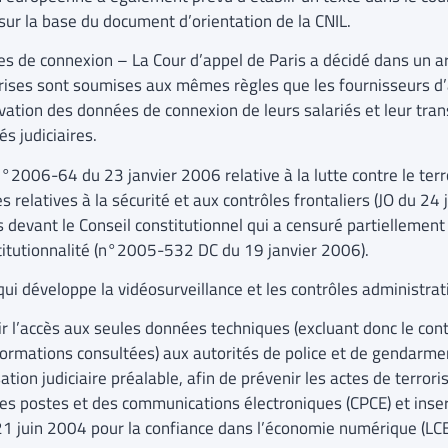
sur la base du document d’orientation de la CNIL.
s de connexion – La Cour d’appel de Paris a décidé dans un ar
rises sont soumises aux mêmes règles que les fournisseurs d’
vation des données de connexion de leurs salariés et leur tr
és judiciaires.
n°2006-64 du 23 janvier 2006 relative à la lutte contre le ter
s relatives à la sécurité et aux contrôles frontaliers (JO du 24 
s devant le Conseil constitutionnel qui a censuré partiellement
titutionnalité (n°2005-532 DC du 19 janvier 2006).
 qui développe la vidéosurveillance et les contrôles administra
vrir l’accès aux seules données techniques (excluant donc le c
formations consultées) aux autorités de police et de gendarme
ation judiciaire préalable, afin de prévenir les actes de terror
s postes et des communications électroniques (CPCE) et insertio
 21 juin 2004 pour la confiance dans l’économie numérique (LCE