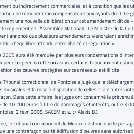
ement ou indirectement commerciales, et à condition que les ut
partie une rémunération compensatoire aux ayants droit. L
nement une nouvelle délibération sur cet amendement dit de « 
 le règlement de l’Assemblée Nationale. Le Ministre de la Cul
ent annoncé que plusieurs amendements viendraient enrichir et c
ntir « l’équilibre attendu entre liberté et régulation ».
e 2005 aura été marquée par plusieurs condamnations d’intern
x peer-to-peer. A cette occasion, certains tribunaux ont estim
sition des œuvres protégées sur ces réseaux est illicite.
 le Tribunal correctionnel de Pontoise a jugé que le télécharg
 musicales et la mise à disposition de celles-ci à d’autres int
façon. Dans cette affaire, les juges ont condamné le prévenu à 
de 10 200 euros à titre de dommages et intérêts, outre 3 0
ntoise, 2 févr. 2005, SACEM et a. c/ Alexis B.).
e, le Tribunal correctionnel de Meaux a estimé que le partag
tue une contrefaçon par télédiffusion d’œuvres sans autorisatio