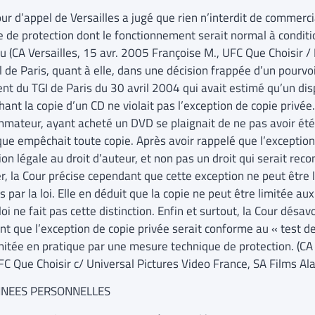
our d’appel de Versailles a jugé que rien n’interdit de commerc
 de protection dont le fonctionnement serait normal à conditio
u (CA Versailles, 15 avr. 2005 Françoise M., UFC Que Choisir / 
 de Paris, quant à elle, dans une décision frappée d’un pourvoi
nt du TGI de Paris du 30 avril 2004 qui avait estimé qu’un disp
nt la copie d’un CD ne violait pas l’exception de copie privée.
mateur, ayant acheté un DVD se plaignait de ne pas avoir ét
que empêchait toute copie. Après avoir rappelé que l’exception
ion légale au droit d’auteur, et non pas un droit qui serait re
er, la Cour précise cependant que cette exception ne peut être 
 par la loi. Elle en déduit que la copie ne peut être limitée a
loi ne fait pas cette distinction. Enfin et surtout, la Cour dés
nt que l’exception de copie privée serait conforme au « test de
imitée en pratique par une mesure technique de protection. (C
FC Que Choisir c/ Universal Pictures Video France, SA Films Alai
NNEES PERSONNELLES