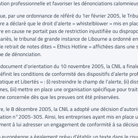
ation professionnelle et favoriser les dénonciations calomnieu
que, par une ordonnance de référé du 1er février 2005, le Tribu
re a déclaré que le droit d’alerte « whistelblower » mis en pla
e en cause ne portait pas de restriction injustifiée ou dispropo
lariés, le tribunal de grande instance de Libourne a ordonné e
e retrait de notes dites « Ethics Hotline » affichées dans une s
e de dénonciation.
 document d’orientation du 10 novembre 2005, la CNIL a finale
définit les conditions de conformité des dispositifs d’alerte prof
tique et Libertés » : (i) restreindre le champ de l’alerte, (ii) d
s, (iii) mettre en place une organisation spécifique pour traiter
ne concernée dès que les preuves ont été préservées.
re, le 8 décembre 2005, la CNIL a adopté une décision d’autor
ration n°2005-305. Ainsi, les entreprises ayant mis en place un
ment à lui adresser un engagement de conformité à sa décisio
n européenne a également prévu d’établir un texte dans le cou