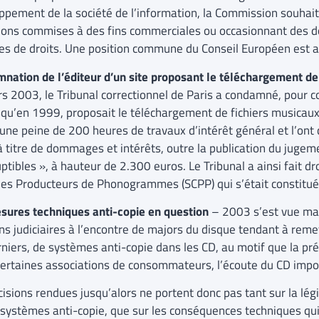
ppement de la société de l’information, la Commission souhaite
tions commises à des fins commerciales ou occasionnant des
ires de droits. Une position commune du Conseil Européen est a
nation de l’éditeur d’un site proposant le téléchargement d
s 2003, le Tribunal correctionnel de Paris a condamné, pour con
squ’en 1999, proposait le téléchargement de fichiers musicaux i
é une peine de 200 heures de travaux d’intérêt général et l’o
à titre de dommages et intérêts, outre la publication du juge
ptibles », à hauteur de 2.300 euros. Le Tribunal a ainsi fait d
 des Producteurs de Phonogrammes (SCPP) qui s’était constituée 
sures techniques anti-copie en question
– 2003 s’est vue ma
ns judiciaires à l’encontre de majors du disque tendant à reme
rniers, de systèmes anti-copie dans les CD, au motif que la pr
certaines associations de consommateurs, l’écoute du CD imposs
cisions rendues jusqu’alors ne portent donc pas tant sur la lé
 systèmes anti-copie, que sur les conséquences techniques qui