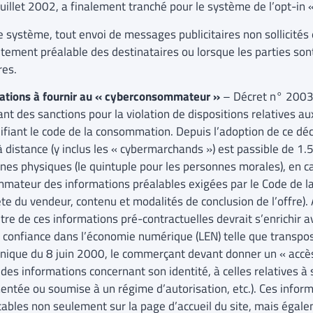
uillet 2002, a finalement tranché pour le système de l’opt-in «
 système, tout envoi de messages publicitaires non sollicités e
tement préalable des destinataires ou lorsque les parties son
res.
ations à fournir au « cyberconsommateur »
– Décret n° 2003
ant des sanctions pour la violation de dispositions relatives a
ifiant le code de la consommation. Depuis l’adoption de ce décr
à distance (y inclus les « cybermarchands ») est passible de 
nes physiques (le quintuple pour les personnes morales), en 
mateur des informations préalables exigées par le Code de l
e du vendeur, contenu et modalités de conclusion de l’offre). A
re de ces informations pré-contractuelles devrait s’enrichir av
a confiance dans l’économie numérique (LEN) telle que transpo
onique du 8 juin 2000, le commerçant devant donner un « accès 
des informations concernant son identité, à celles relatives à 
entée ou soumise à un régime d’autorisation, etc.). Ces infor
tables non seulement sur la page d’accueil du site, mais égal