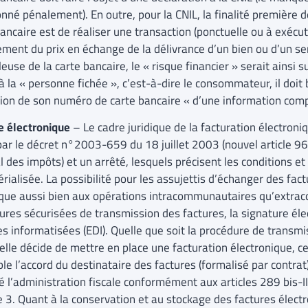
nné pénalement). En outre, pour la CNIL, la finalité première d
ancaire est de réaliser une transaction (ponctuelle ou à exécut
ment du prix en échange de la délivrance d’un bien ou d’un serv
euse de la carte bancaire, le « risque financier » serait ainsi
 la « personne fichée », c’est-à-dire le consommateur, il doit 
ation de son numéro de carte bancaire « d’une information compl
e électronique
– Le cadre juridique de la facturation électroniq
ar le décret n°2003-659 du 18 juillet 2003 (nouvel article 96
 des impôts) et un arrêté, lesquels précisent les conditions et
ialisée. La possibilité pour les assujettis d’échanger des fac
ique aussi bien aux opérations intracommunautaires qu’extrac
ures sécurisées de transmission des factures, la signature éle
s informatisées (EDI). Quelle que soit la procédure de transmis
elle décide de mettre en place une facturation électronique, ce
le l’accord du destinataire des factures (formalisé par contra
é l’administration fiscale conformément aux articles 289 bis-II
 3. Quant à la conservation et au stockage des factures électro