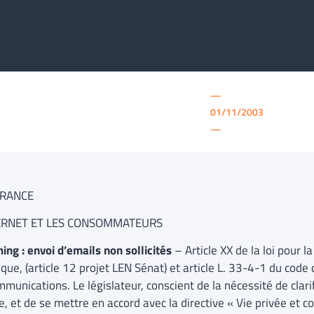
—
01/11/2003
—
FRANCE
TERNET ET LES CONSOMMATEURS
ng : envoi d’emails non sollicités
– Article XX de la loi pour 
ue, (article 12 projet LEN Sénat) et article L. 33-4-1 du code
munications. Le législateur, conscient de la nécessité de clarif
e, et de se mettre en accord avec la directive « Vie privée et