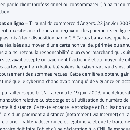
née par le client (professionnel ou consommateur) à partir du
ction.
nt en ligne
– Tribunal de commerce d’Angers, 23 janvier 2003, 
ient aux sites marchands qui reçoivent des paiements en ligne 
ques mis à leur disposition par le GIE Cartes bancaires, que l
as réalisées au moyen d’une carte non valide, périmée ou ann
rs a ainsi retenu la responsabilité d’un cybermarchand qui, s
n site, avait accepté un paiement fractionné et au moyen de di
es cartes ayant en réalité été volées, le cybermarchand s’est 
boursement des sommes reçues. Cette dernière a obtenu gain 
estimé que le cybermarchand avait manqué de vigilance en acc
 par ailleurs que la CNIL a rendu le 19 juin 2003, une délibér
andation relative au stockage et à l’utilisation du numéro de 
ente à distance. Ce texte encadre le stockage et l’utilisation 
té lors d’un paiement à distance (notamment via Internet) en ra
re à une finalité « déterminée et légitime », et que le trait
ancaire doit faire l’objet d’une déclaration à la CNIL (le manq