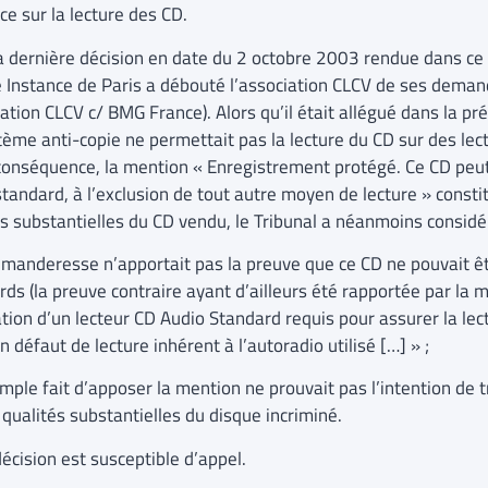
ce sur la lecture des CD.
a dernière décision en date du 2 octobre 2003 rendue dans ce c
 Instance de Paris a débouté l’association CLCV de ses deman
iation CLCV c/ BMG France). Alors qu’il était allégué dans la p
tème anti-copie ne permettait pas la lecture du CD sur des lec
conséquence, la mention « Enregistrement protégé. Ce CD peut 
standard, à l’exclusion de tout autre moyen de lecture » const
és substantielles du CD vendu, le Tribunal a néanmoins considé
 demanderesse n’apportait pas la preuve que ce CD ne pouvait êt
ds (la preuve contraire ayant d’ailleurs été rapportée par la ma
sation d’un lecteur CD Audio Standard requis pour assurer la le
n défaut de lecture inhérent à l’autoradio utilisé […] » ;
e simple fait d’apposer la mention ne prouvait pas l’intention 
 qualités substantielles du disque incriminé.
écision est susceptible d’appel.