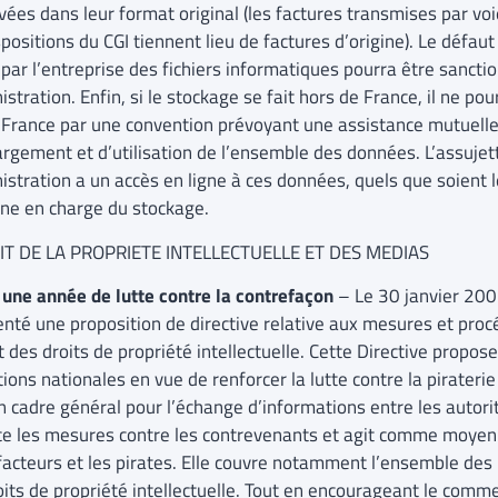
vées dans leur format original (les factures transmises par voi
positions du CGI tiennent lieu de factures d’origine). Le défau
 par l’entreprise des fichiers informatiques pourra être sancti
istration. Enfin, si le stockage se fait hors de France, il ne po
a France par une convention prévoyant une assistance mutuelle,
argement et d’utilisation de l’ensemble des données. L’assujett
istration a un accès en ligne à ces données, quels que soient l
ne en charge du stockage.
IT DE LA PROPRIETE INTELLECTUELLE ET DES MEDIAS
 une année de lutte contre la contrefaçon
– Le 30 janvier 20
enté une proposition de directive relative aux mesures et proc
t des droits de propriété intellectuelle. Cette Directive propo
tions nationales en vue de renforcer la lutte contre la piraterie 
un cadre général pour l’échange d’informations entre les autor
ce les mesures contre les contrevenants et agit comme moyen 
facteurs et les pirates. Elle couvre notamment l’ensemble des 
oits de propriété intellectuelle. Tout en encourageant le comme