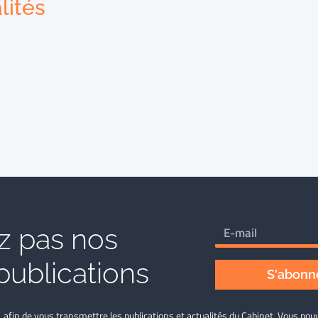
lités
 pas nos
publications
S'abonne
L afin de vous transmettre les publications et actualités du Cabinet. Vous p