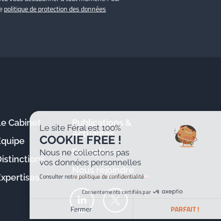
re
politique de protection des données
Le Cabinet
Publications &
Le site Féral est 100%
Actualités
COOKIE FREE !
Équipe
Formations
Nous ne collectons pas
istinctions
vos données personnelles
Nous rejoindre
Consulter notre politique de confidentialité
Expertises
Consentements certifiés par
Fermer
PARFAIT !