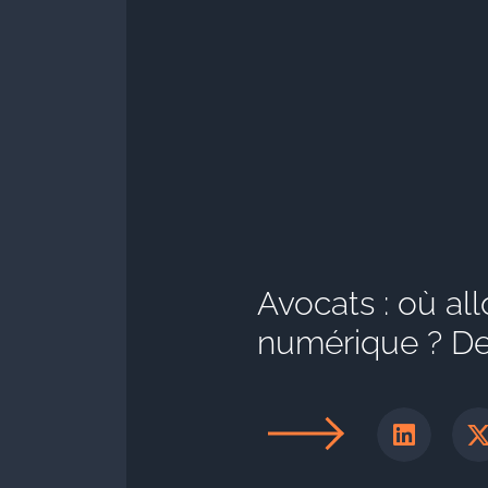
Avocats : où al
numérique ? D