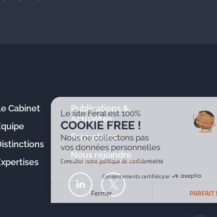
Le Cabinet
Publications &
Le site Féral est 100%
Actualités
COOKIE FREE !
Équipe
Formations
Nous ne collectons pas
istinctions
vos données personnelles
Nous rejoindre
Consulter notre politique de confidentialité
Expertises
Consentements certifiés par
Fermer
PARFAIT !
Plateforme de Gestion du Consentement : Personnalisez v
Axeptio consent