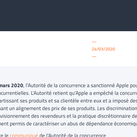
—
24/03/2020
—
mars 2020
, l’Autorité de la concurrence a sanctionné Apple po
ncurrentielles. L’Autorité retient qu’Apple a empêché la concur
artissant ses produits et sa clientèle entre eux et a imposé de
nant un alignement des prix de ses produits. Les discrimination
ovisionnement des revendeurs et la pratique discrétionnaire d
ent permis de caractériser un abus de dépendance économiq
re le
communiqué
de l’Autorité de la concurrence