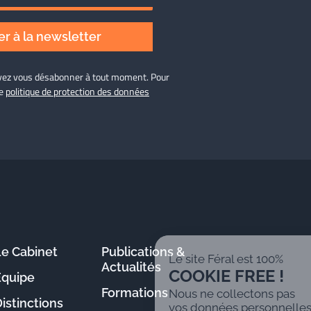
r à la newsletter
ouvez vous désabonner à tout moment. Pour
re
politique de protection des données
Le Cabinet
Publications &
Le site Féral est 100%
Actualités
COOKIE FREE !
Équipe
Formations
Nous ne collectons pas
istinctions
vos données personnelles