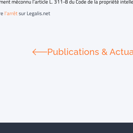
ent méconnu l’article L. 311-8 du Code de la propriété intelle
ire
l’arrêt
sur Legalis.net
Publications & Actua