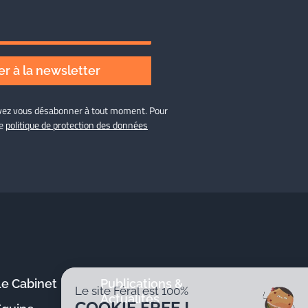
r à la newsletter
ouvez vous désabonner à tout moment. Pour
re
politique de protection des données
Le Cabinet
Publications &
Le site Féral est 100%
Actualités
COOKIE FREE !