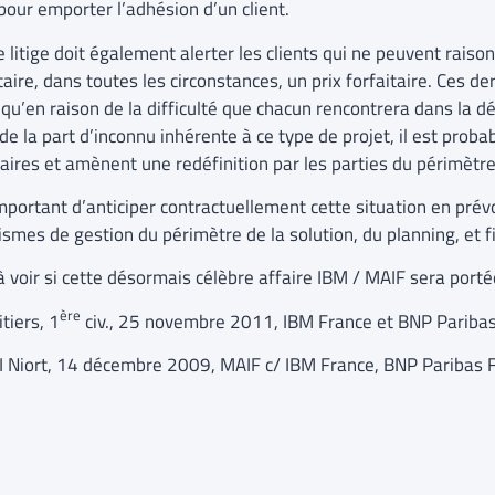
pour emporter l’adhésion d’un client.
e litige doit également alerter les clients qui ne peuvent rais
aire, dans toutes les circonstances, un prix forfaitaire. Ces de
 qu’en raison de la difficulté que chacun rencontrera dans la d
de la part d’inconnu inhérente à ce type de projet, il est prob
aires et amènent une redéfinition par les parties du périmètre
important d’anticiper contractuellement cette situation en prévo
smes de gestion du périmètre de la solution, du planning, et f
à voir si cette désormais célèbre affaire IBM / MAIF sera porté
ère
tiers, 1
civ., 25 novembre 2011, IBM France et BNP Paribas
I Niort, 14 décembre 2009, MAIF c/ IBM France, BNP Paribas 