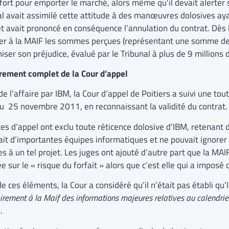
fort pour emporter le marché, alors même qu’il devait alerter s
al avait assimilé cette attitude à des manœuvres dolosives ay
 et avait prononcé en conséquence l’annulation du contrat. Dès
uer à la MAIF les sommes perçues (représentant une somme de 1
ser son préjudice, évalué par le Tribunal à plus de 9 millions 
irement complet de la Cour d’appel
de l’affaire par IBM, la Cour d’appel de Poitiers a suivi une to
du 25 novembre 2011, en reconnaissant la validité du contrat.
ges d’appel ont exclu toute réticence dolosive d’IBM, retenant 
it d’importantes équipes informatiques et ne pouvait ignorer le
es à un tel projet. Les juges ont ajouté d’autre part que la MA
 sur le « risque du forfait » alors que c’est elle qui a imposé 
e ces éléments, la Cour a considéré qu’il n’était pas établi qu’
irement à la Maif des informations majeures relatives au calendrie
.