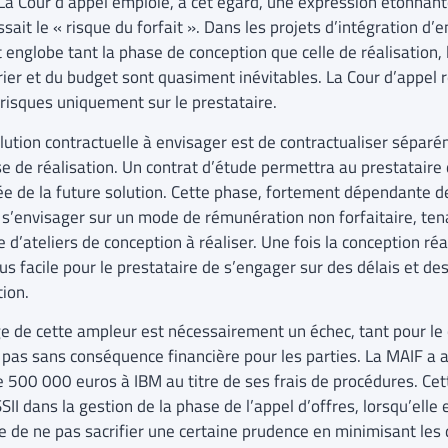
 La Cour d’appel emploie, à cet égard, une expression étonnant
sait le « risque du forfait ». Dans les projets d’intégration d’
 englobe tant la phase de conception que celle de réalisation, 
rier et du budget sont quasiment inévitables. La Cour d’appel r
 risques uniquement sur le prestataire.
lution contractuelle à envisager est de contractualiser sépar
se de réalisation. Un contrat d’étude permettra au prestataire 
ée de la future solution. Cette phase, fortement dépendante de 
 s’envisager sur un mode de rémunération non forfaitaire, te
d’ateliers de conception à réaliser. Une fois la conception réali
us facile pour le prestataire de s’engager sur des délais et de
tion.
ge de cette ampleur est nécessairement un échec, tant pour le c
st pas sans conséquence financière pour les parties. La MAIF a
e 500 000 euros à IBM au titre de ses frais de procédures. Cett
SII dans la gestion de la phase de l’appel d’offres, lorsqu’elle 
 de ne pas sacrifier une certaine prudence en minimisant les di