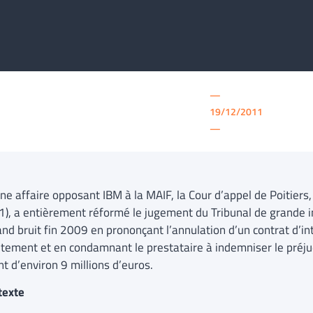
—
19/12/2011
—
ne affaire opposant IBM à la MAIF, la Cour d’appel de Poitiers
1), a entièrement réformé le jugement du Tribunal de grande in
and bruit fin 2009 en prononçant l’annulation d’un contrat d’in
tement et en condamnant le prestataire à indemniser le préjud
t d’environ 9 millions d’euros.
texte