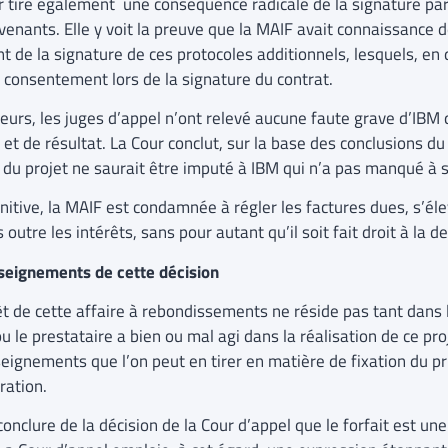
r tire également une conséquence radicale de la signature par 
venants. Elle y voit la preuve que la MAIF avait connaissance d
 de la signature de ces protocoles additionnels, lesquels, en 
u consentement lors de la signature du contrat.
leurs, les juges d’appel n’ont relevé aucune faute grave d’IBM
 et de résultat. La Cour conclut, sur la base des conclusions du
c du projet ne saurait être imputé à IBM qui n’a pas manqué à s
nitive, la MAIF est condamnée à régler les factures dues, s’éle
 outre les intérêts, sans pour autant qu’il soit fait droit à la
seignements de cette décision
êt de cette affaire à rebondissements ne réside pas tant dans l
ou le prestataire a bien ou mal agi dans la réalisation de ce p
eignements que l’on peut en tirer en matière de fixation du pri
ration.
 conclure de la décision de la Cour d’appel que le forfait est u