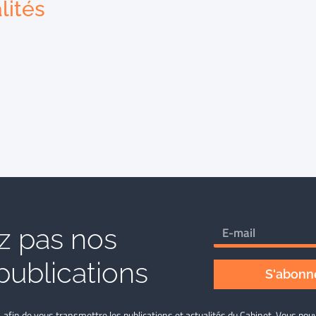
lités
 pas nos
publications
S'abonne
L afin de vous transmettre les publications et actualités du Cabinet. Vous p