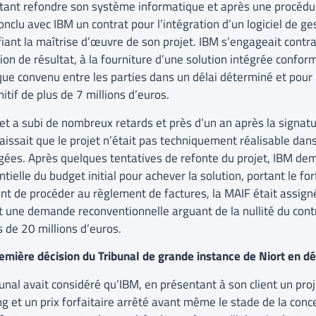
tant refondre son système informatique et après une procédur
onclu avec IBM un contrat pour l’intégration d’un logiciel de ges
nfiant la maîtrise d’œuvre de son projet. IBM s’engageait contr
ion de résultat, à la fourniture d’une solution intégrée confo
que convenu entre les parties dans un délai déterminé et pour
nitif de plus de 7 millions d’euros.
jet a subi de nombreux retards et près d’un an après la signat
aissait que le projet n’était pas techniquement réalisable dans
gées. Après quelques tentatives de refonte du projet, IBM d
tielle du budget initial pour achever la solution, portant le for
nt de procéder au règlement de factures, la MAIF était assig
t une demande reconventionnelle arguant de la nullité du cont
s de 20 millions d’euros.
emière décision du Tribunal de grande instance de Niort en dé
unal avait considéré qu’IBM, en présentant à son client un proj
g et un prix forfaitaire arrêté avant même le stade de la conce