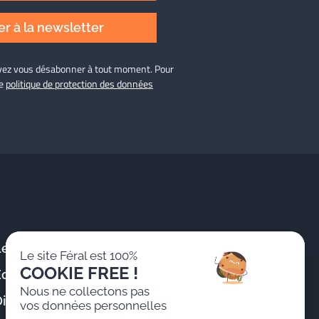
r à la newsletter
ouvez vous désabonner à tout moment. Pour
re
politique de protection des données
Le Cabinet
Publications &
Le site Féral est 100%
Actualités
COOKIE FREE !
Équipe
Formations
Nous ne collectons pas
istinctions
vos données personnelles
Nous rejoindre