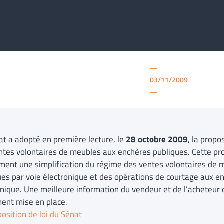
—
03/11/2009
—
at a adopté en première lecture, le
28 octobre 2009
, la propo
ntes volontaires de meubles aux enchères publiques. Cette prop
ent une simplification du régime des ventes volontaires de 
ues par voie électronique et des opérations de courtage aux en
onique. Une meilleure information du vendeur et de l’acheteur 
ent mise en place.
osition de loi du Sénat