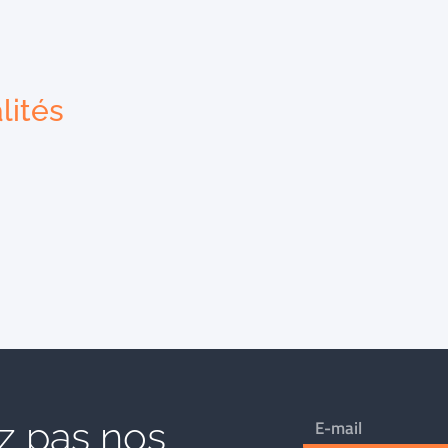
lités
 pas nos