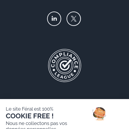
Le site Féral est 100%
COOKIE FREE !
Féral AARPI
Nous ne collectons pas vos
Mentions légales
données personnelles