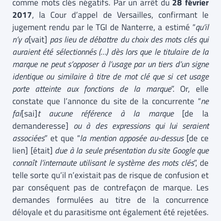
comme mots clés négatifs. Par un arrêt du
28 février
2017
, la Cour d’appel de Versailles, confirmant le
jugement rendu par le TGI de Nanterre, a estimé “
qu’il
n’y a
[vait]
pas lieu de débattre du choix des mots clés qui
auraient été sélectionnés (…) dès lors que le titulaire de la
marque ne peut s’opposer à l’usage par un tiers d’un signe
identique ou similaire à titre de mot clé que si cet usage
porte atteinte aux fonctions de la marque
”. Or, elle
constate que l’annonce du site de la concurrente “
ne
fai
[sai]
t aucune référence à la marque
[de la
demanderesse]
ou à des expressions qui lui seraient
associées
” et que “
la mention apposée au-dessus
[de ce
lien] [était]
due à la seule présentation du site Google que
connaît l’internaute utilisant le système des mots clés
”, de
telle sorte qu’il n’existait pas de risque de confusion et
par conséquent pas de contrefaçon de marque. Les
demandes formulées au titre de la concurrence
déloyale et du parasitisme ont également été rejetées.