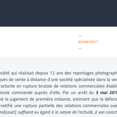
—
02/06/2017
—
ciété qui réalisait depuis 12 ans des reportages photograph
gues de vente à distance d’une société spécialisée dans la v
ractante en rupture brutale de relations commerciales établ
toute commande auprès d’elle. Par un arrêt du
3 mai 20
mé le jugement de première instance, estimant que la défen
notifié une rupture partielle des relations commerciales ave
rai
[ssait]
suffisant eu égard à la nature de l’activité, à son caract