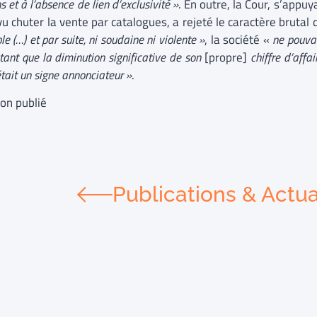
ns et à l’absence de lien d’exclusivité »
. En outre, la Cour, s’appu
u chuter la vente par catalogues, a rejeté le caractère brutal 
ble (…) et par suite, ni soudaine ni violente »
, la société «
ne pouva
tant que la diminution significative de son
[propre]
chiffre
d’affa
était un signe annonciateur »
.
non publié
Publications & Actua