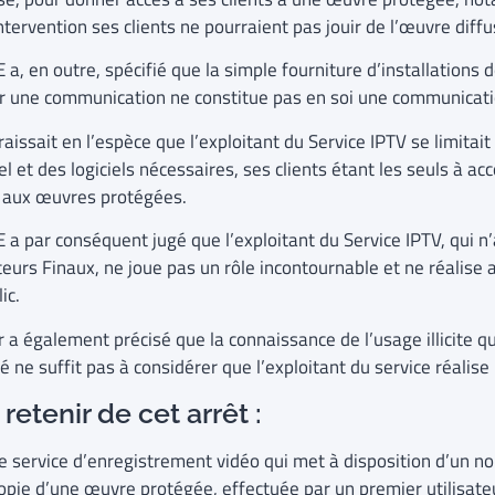
ntervention ses clients ne pourraient pas jouir de l’œuvre diffu
 a, en outre, spécifié que la simple fourniture d’installations
er une communication ne constitue pas en soi une communicati
raissait en l’espèce que l’exploitant du Service IPTV se limitait
l et des logiciels nécessaires, ses clients étant les seuls à ac
s aux œuvres protégées.
 a par conséquent jugé que l’exploitant du Service IPTV, qui n’
ateurs Finaux, ne joue pas un rôle incontournable et ne réalis
lic.
 a également précisé que la connaissance de l’usage illicite qu
é ne suffit pas à considérer que l’exploitant du service réalis
retenir de cet arrêt :
e service d’enregistrement vidéo qui met à disposition d’un nom
opie d’une œuvre protégée, effectuée par un premier utilisateu