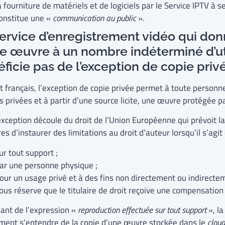
a fourniture de matériels et de logiciels par le Service IPTV à s
onstitue une «
communication au public
».
ervice d’enregistrement vidéo qui don
e œuvre à un nombre indéterminé d’ut
ficie pas de l’exception de copie pri
t français, l’exception de copie privée permet à toute personn
s privées et à partir d’une source licite, une œuvre protégée p
xception découle du droit de l’Union Européenne qui prévoit la
 d’instaurer des limitations au droit d’auteur lorsqu’il s’agi
ur tout support ;
ar une personne physique ;
our un usage privé et à des fins non directement ou indirecte
ous réserve que le titulaire de droit reçoive une compensation
sant de l’expression «
reproduction effectuée sur tout support
», la
ent s’entendre de la copie d’une œuvre stockée dans le
clou