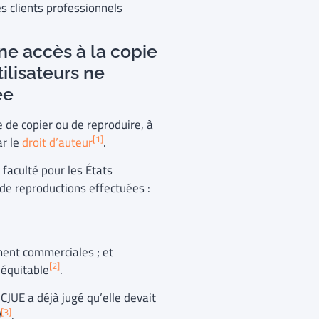
es clients professionnels
ne accès à la copie
ilisateurs ne
vée
e de copier ou de reproduire, à
[1]
ar le
droit d’auteur
.
 faculté pour les États
t de reproductions effectuées :
ment commerciales ; et
[2]
 équitable
.
 CJUE a déjà jugé qu’elle devait
[3]
d
.