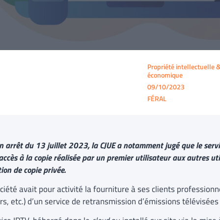
Propriété intellectuelle 
économique
09/10/2023
FÉRAL
 arrêt du 13 juillet 2023, la CJUE a notamment jugé que le serv
ccès à la copie réalisée par un premier utilisateur aux autres ut
tion de copie privée.
iété avait pour activité la fourniture à ses clients profession
rs, etc.) d’un service de retransmission d’émissions télévisées 