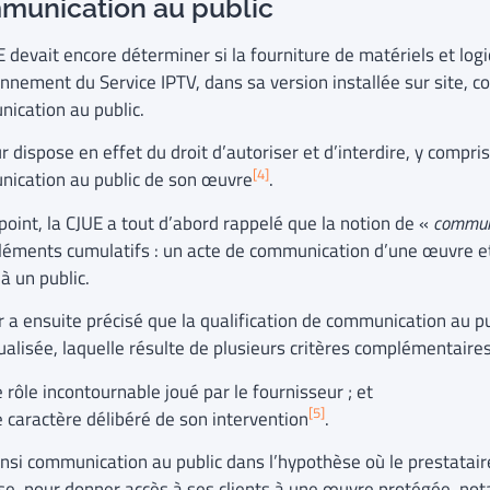
munication au public
 devait encore déterminer si la fourniture de matériels et logi
nnement du Service IPTV, dans sa version installée sur site, co
ication au public.
r dispose en effet du droit d’autoriser et d’interdire, y compri
[4]
ication au public de son œuvre
.
point, la CJUE a tout d’abord rappelé que la notion de «
communi
léments cumulatifs : un acte de communication d’une œuvre e
à un public.
r a ensuite précisé que la qualification de communication au p
ualisée, laquelle résulte de plusieurs critères complémentaires
e rôle incontournable joué par le fournisseur ; et
[5]
e caractère délibéré de son intervention
.
ainsi communication au public dans l’hypothèse où le prestatai
se, pour donner accès à ses clients à une œuvre protégée, no