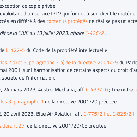
’exception de copie privée ;
’exploitant d’un service IPTV qui fournit à son client le matéri
ccès en différé à des
contenus protégés
ne réalise pas un act
arrêt de la CJUE du 13 juillet 2023, affaire
C-426/21
cle
L. 122-5
du Code de la propriété intellectuelle.
cles 2 b) et 5, paragraphe 2 b) de la directive 2001/29
du Parle
mai 2001, sur l’harmonisation de certains aspects du droit d’au
 société de l’information.
, 24 mars 2023, Austro-Mechana, aff.
C-433/20
; Lire notre
a
cles 3, paragraphe 1
de la directive 2001/29 précitée.
 20 avril 2023, Blue Air Aviation, aff.
C‑775/21 et C‑826/21
.
sidérant 27
, de la directive 2001/29/CE précitée.