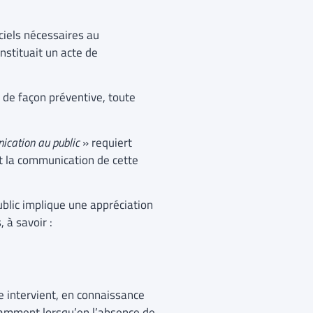
ciels nécessaires au
nstituait un acte de
s de façon préventive, toute
cation au public
» requiert
t la communication de cette
ublic implique une appréciation
, à savoir :
re intervient, en connaissance
tamment lorsqu’en l’absence de