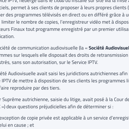
vice IPTV, hébergé dans le
cloud
ou installé sur site via la mise
ciels, permet à ses clients de proposer à leurs propres clients 
ner des programmes télévisés en direct ou en différé grâce à un
 limiter le nombre de copies, l’enregistreur vidéo met à dispo
ateurs Finaux tout programme enregistré par un premier utilisa
ication.
ciété de communication audiovisuelle (la «
Société Audiovisue
mmes sur lesquels elle disposait des droits de retransmission 
trés, sans son autorisation, sur le Service IPTV.
été Audiovisuelle avait saisi les juridictions autrichiennes afin 
 IPTV de mettre à disposition de ses clients les programmes li
faire reproduire par des tiers.
 Suprême autrichienne, saisie du litige, avait posé à la Cour 
E
») deux questions préjudicielles afin de déterminer si :
’exception de copie privée est applicable à un service d’enregi
elui en cause ; et